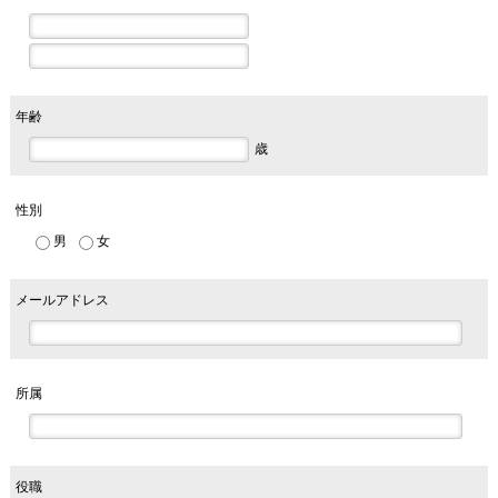
年齢
歳
性別
男
女
メールアドレス
所属
役職