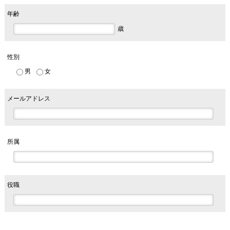
年齢
歳
性別
男
女
メールアドレス
所属
役職